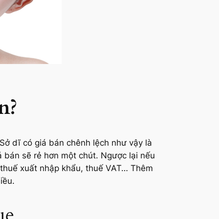
n?
Sở dĩ có giá bán chênh lệch như vậy là
 bán sẽ rẻ hơn một chút. Ngược lại nếu
n, thuế xuất nhập khẩu, thuế VAT… Thêm
iều.
ue