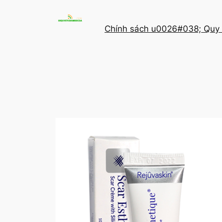
Chuyển
đến
Chính sách u0026#038; Quy 
phần
nội
dung