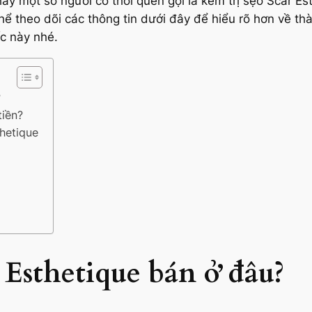
hay một số người có thói quen gọi là kem trị sẹo Scar E
hể theo dõi các thông tin dưới đây để hiểu rõ hơn về th
c này nhé.
?
tiền?
thetique
 Esthetique bán ở đâu?