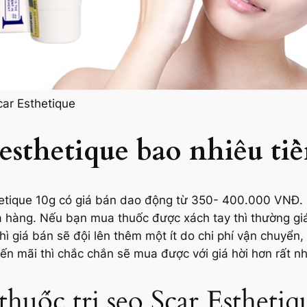
car Esthetique
 esthetique bao nhiêu tiề
hetique 10g có giá bán dao động từ 350- 400.000 VNĐ. 
a hàng. Nếu bạn mua thuốc được xách tay thì thường giá
ì giá bán sẽ đội lên thêm một ít do chi phí vận chuyể
n mãi thì chắc chắn sẽ mua được với giá hời hơn rất nh
huốc trị sẹo Scar Esthetiq