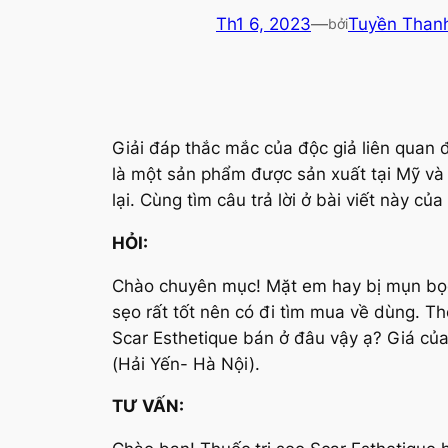
Th1 6, 2023
—
Tuyền Than
bởi
Giải đáp thắc mắc của độc giả liên quan 
là một sản phẩm được sản xuất tại Mỹ và c
lại. Cùng tìm câu trả lời ở bài viết này của
HỎI:
Chào chuyên mục! Mặt em hay bị mụn bọc v
sẹo rất tốt nên có đi tìm mua về dùng. Th
Scar Esthetique bán ở đâu vậy ạ? Giá của
(Hải Yến- Hà Nội).
TƯ VẤN: