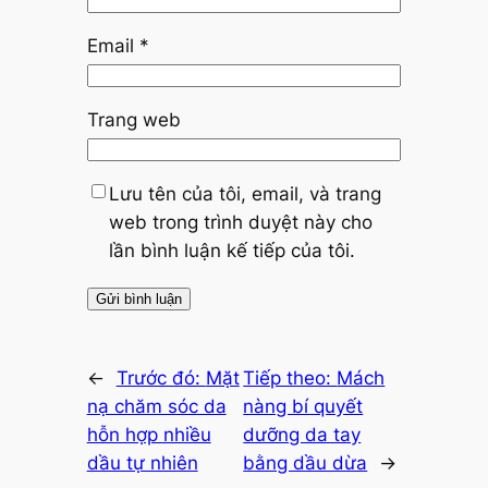
Email
*
Trang web
Lưu tên của tôi, email, và trang
web trong trình duyệt này cho
lần bình luận kế tiếp của tôi.
←
Trước đó:
Mặt
Tiếp theo:
Mách
nạ chăm sóc da
nàng bí quyết
hỗn hợp nhiều
dưỡng da tay
dầu tự nhiên
bằng dầu dừa
→