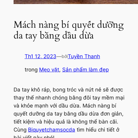
Mách nàng bí quyết dưỡng
da tay bằng dầu dừa
Th1 12, 2023
—
Tuyền Thanh
bởi
trong
Mẹo vặt
, 
Sản phẩm làm đẹp
Da tay khô ráp, bong tróc và nứt nẻ sẽ được
thay thế nhanh chóng bằng đôi tay mềm mại
và khỏe mạnh với dầu dừa. Mách nàng bí
quyết dưỡng da tay bằng dầu dừa đơn giản,
tiết kiệm và hiệu quả là không thể bàn cãi.
Cùng
Biquyetchamsocda
tìm hiểu chi tiết ở
bài viết này nhé!