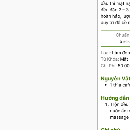
dầu thì mặt n
đều đặn 2 – 3
hoàn hảo, lượ
duy trì để bề
Chuẩn 
5
min
Loại:
Làm đẹp
Từ Khóa:
Mặt 
Chi Phí:
50 0
Nguyên Vật
1
thìa ca
Hướng dẫn
Trộn đều 
nước ấm v
massage n