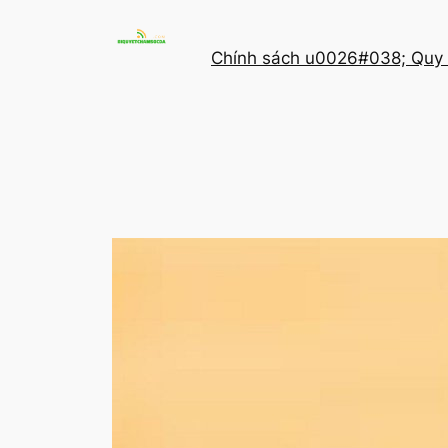
Chuyển
đến
Chính sách u0026#038; Quy 
phần
nội
dung