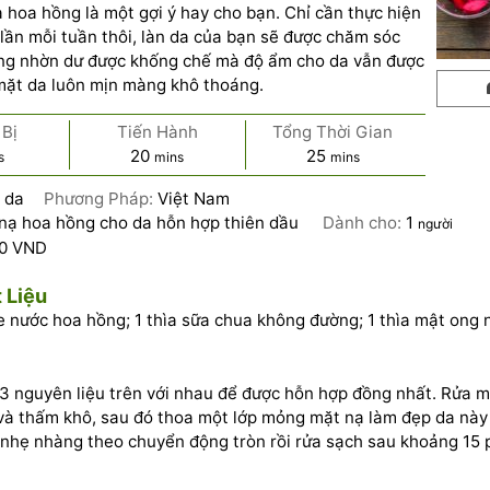
ạ hoa hồng là một gợi ý hay cho bạn. Chỉ cần thực hiện
 lần mỗi tuần thôi, làn da của bạn sẽ được chăm sóc
ng nhờn dư được khống chế mà độ ẩm cho da vẫn được
 mặt da luôn mịn màng khô thoáng.
Bị
Tiến Hành
Tổng Thời Gian
20
25
s
mins
mins
 da
Phương Pháp:
Việt Nam
nạ hoa hồng cho da hỗn hợp thiên dầu
Dành cho:
1
người
00 VND
 Liệu
fe nước hoa hồng; 1 thìa sữa chua không đường; 1 thìa mật ong 
3 nguyên liệu trên với nhau để được hỗn hợp đồng nhất. Rửa 
à thấm khô, sau đó thoa một lớp mỏng mặt nạ làm đẹp da này 
hẹ nhàng theo chuyển động tròn rồi rửa sạch sau khoảng 15 