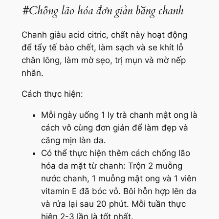
#Chống lão hóa đơn giản bằng chanh
Chanh giàu acid citric, chất này hoạt động
để tẩy tế bào chết, làm sạch và se khít lỗ
chân lông, làm mờ sẹo, trị mụn và mờ nếp
nhăn.
Cách thực hiện:
Mỗi ngày uống 1 ly trà chanh mật ong là
cách vô cùng đơn giản để làm đẹp và
căng mịn làn da.
Có thể thực hiện thêm cách chống lão
hóa da mặt từ chanh: Trộn 2 muỗng
nước chanh, 1 muỗng mật ong và 1 viên
vitamin E đã bóc vỏ. Bôi hỗn hợp lên da
và rửa lại sau 20 phút. Mỗi tuần thực
hiện 2-3 lần là tốt nhất.