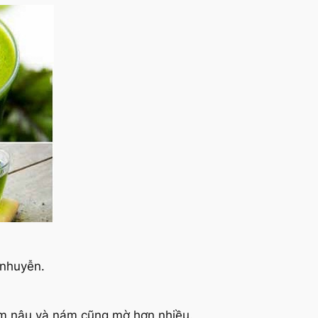
 nhuyễn.
ốm nâu và nám cũng mờ hơn nhiều.