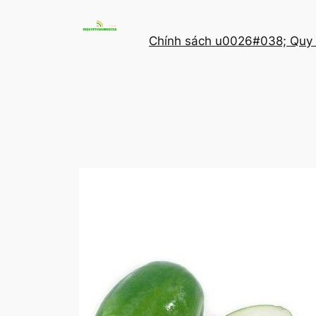
Chuyển
đến
Chính sách u0026#038; Quy 
phần
nội
dung