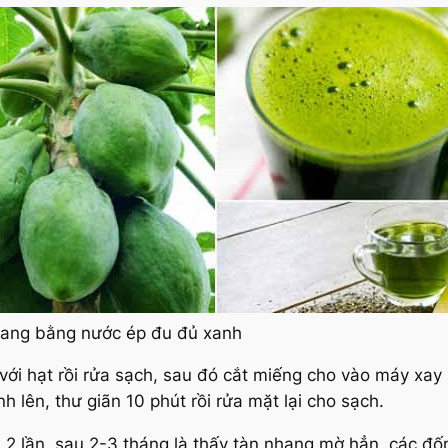
nhang bằng nước ép đu đủ xanh
với hạt rồi rửa sạch, sau đó cắt miếng cho vào máy xay
 lên, thư giãn 10 phút rồi rửa mặt lại cho sạch.
 2 lần, sau 2-3 tháng là thấy tàn nhang mờ hẳn, các đ