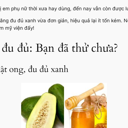
ị em phụ nữ thời xưa hay dùng, đến nay vẫn còn được lư
ằng đu đủ xanh vừa đơn giản, hiệu quả lại ít tốn kém. Nếu
m mỹ viện đấy!
 đu đủ: Bạn đã thử chưa?
ật ong, đu đủ xanh