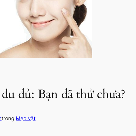
 đu đủ: Bạn đã thử chưa?
h
trong
Mẹo vặt