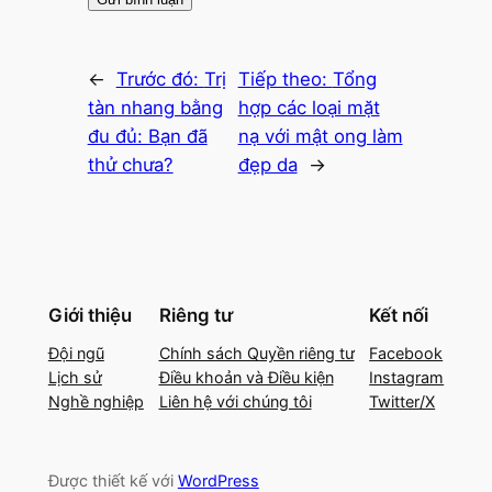
←
Trước đó:
Trị
Tiếp theo:
Tổng
tàn nhang bằng
hợp các loại mặt
đu đủ: Bạn đã
nạ với mật ong làm
thử chưa?
đẹp da
→
Giới thiệu
Riêng tư
Kết nối
Đội ngũ
Chính sách Quyền riêng tư
Facebook
Lịch sử
Điều khoản và Điều kiện
Instagram
Nghề nghiệp
Liên hệ với chúng tôi
Twitter/X
Được thiết kế với
WordPress