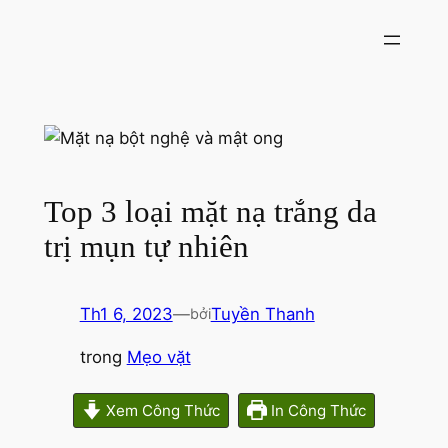
Chuyển
đến
phần
nội
dung
Top 3 loại mặt nạ trắng da
trị mụn tự nhiên
Th1 6, 2023
—
Tuyền Thanh
bởi
trong
Mẹo vặt
Xem Công Thức
In Công Thức