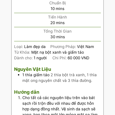
Chuẩn Bị
10
mins
Tiến Hành
20
mins
Tổng Thời Gian
30
mins
Loại:
Làm đẹp da
Phương Pháp:
Việt Nam
Từ Khóa:
Mặt nạ bột xanh và giấm táo
Dành cho:
1
người
Chi Phí:
60 000 VND
Nguyên Vật Liệu
1
thìa giấm táo
2 thìa bột trà xanh, 1 thìa
mật ong nguyên chất và 3 thìa đường.
Hướng dẫn
Cho tất cả các nguyên liệu trên vào bát
sạch rồi trộn đều với nhau để được hỗn
hợp dạng đồng nhất. Vệ sinh da sạch sẽ
xong, bạn thoa một lớp mỏng mặt nạ làm