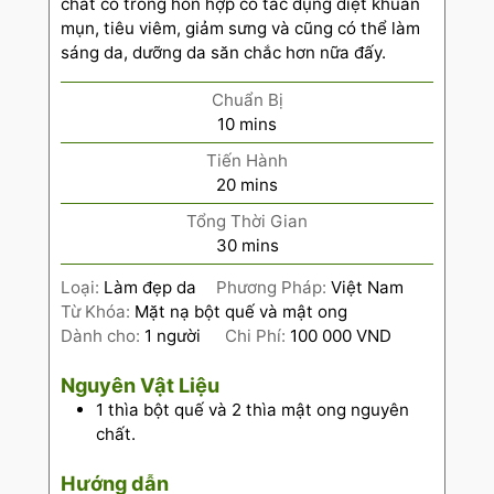
chất có trong hỗn hợp có tác dụng diệt khuẩn
mụn, tiêu viêm, giảm sưng và cũng có thể làm
sáng da, dưỡng da săn chắc hơn nữa đấy.
Chuẩn Bị
10
mins
Tiến Hành
20
mins
Tổng Thời Gian
30
mins
Loại:
Làm đẹp da
Phương Pháp:
Việt Nam
Từ Khóa:
Mặt nạ bột quế và mật ong
Dành cho:
1
người
Chi Phí:
100 000 VND
Nguyên Vật Liệu
1
thìa bột quế và 2 thìa mật ong nguyên
chất.
Hướng dẫn