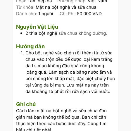
Loại:
Làm đẹp da
Phương Pháp:
Việt Nam
Từ Khóa:
Mặt nạ bột nghệ và sữa chua
Dành cho:
1
người
Chi Phí:
50 000 VND
Nguyên Vật Liệu
2
thìa bột nghệ
sữa chua không đường.
Hướng dẫn
Cho bột nghệ vào chén rồi thêm từ từ sữa
chua vào trộn đều để được loại kem trắng
da trị mụn không đặc quá cũng không
loãng quá. Làm sạch da bằng nước ấm và
bôi chúng lên khắp mặt, đặc biệt chú ý hơn
tại vùng da bị mụn. Lưu mặt nạ này trên
da khoảng 15 phút rồi rửa sạch với nước.
Ghi chú
Cách làm mặt nạ bột nghệ và sữa chua đơn
giản mà bạn không thể bỏ qua. Bạn chỉ cần
thực hiện theo các bước dưới đây. Cùng tìm
hiểu chi tiết nhé!