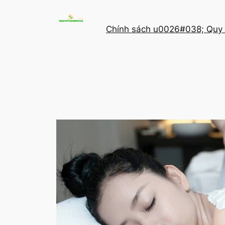
Chuyển
đến
Chính sách u0026#038; Quy 
phần
nội
dung