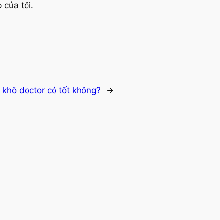
 của tôi.
 khô doctor có tốt không?
→