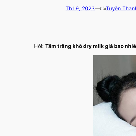
Th1 9, 2023
—
Tuyền Than
bởi
Hỏi:
Tắm trắng khô dry milk giá bao nhi