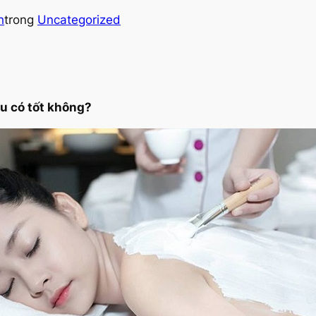
h
trong
Uncategorized
êu có tốt không?