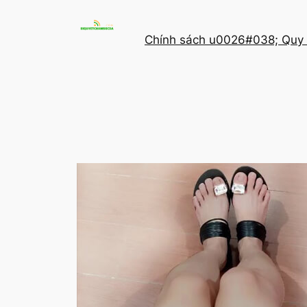
Chuyển
đến
Chính sách u0026#038; Quy 
phần
nội
dung