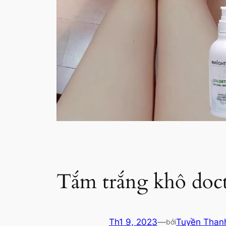
Tắm trắng khô doct
Th1 9, 2023
—
Tuyền Than
bởi