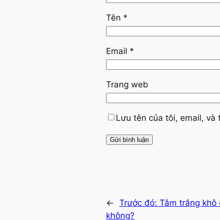
Tên
*
Email
*
Trang web
Lưu tên của tôi, email, và 
←
Trước đó:
Tắm trắng khô d
không?