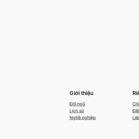
Giới thiệu
Ri
Đội ngũ
Chí
Lịch sử
Điề
Nghề nghiệp
Liê