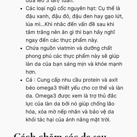
dưa leo 3 lần/ tuần.
Các loại ngũ cốc nguyên hạt: Cụ thể là
đậu xanh, đậu đỏ, đậu đen hay gạo lứt,
lúa mì…Khi nhắc đến vấn đề sau khi
tắm trắng nên ăn gì thì bạn hãy nghĩ
ngay đến các thực phẩm này.
Chứa nguồn viatmin và dưỡng chất
phong phú các thực phẩm này sẽ giúp
làn da của bạn sáng mịn và khỏe mạnh
hơn.
Cá : Cung cấp nhu cầu protein và axit
béo omega3 thiết yếu cho cơ thể và làn
da. Omega3 được xem là trợ thủ đắc
lực của làn da bởi nó giúp chống lão
hóa, xóa mờ nếp nhăn và bảo vệ da
khỏi tác hại của ánh nắng mặt trời.
Cách chăm sóc da sau