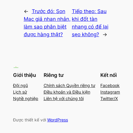
←
Trước đó:
Son
Tiếp theo:
Sau
Mac giả nhan nhản,
khi đốt tàn
làm sao phân biệt
nhang có để lại
được hàng thật?
sẹo không?
→
Giới thiệu
Riêng tư
Kết nối
Đội ngũ
Chính sách Quyền riêng tư
Facebook
Lịch sử
Điều khoản và Điều kiện
Instagram
Nghề nghiệp
Liên hệ với chúng tôi
Twitter/X
Được thiết kế với
WordPress