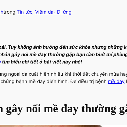
nh
trong
Tin tức
, 
Viêm da- Dị ứng
phải. Tuy không ảnh hưởng đến sức khỏe nhưng những k
hân gây nổi mề đay thường gặp bạn cần biết để phòng 
a
tìm hiểu chi tiết ở bài viết này nhé!
ng ngoài da xuất hiện nhiều khi thời tiết chuyển mùa h
ệu chứng bệnh mề đay điển hình. Để điều trị bệnh
mề đay
h
 gây nổi mề đay thường g