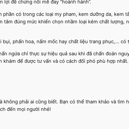
ận lợi để chứng nổi mề đay “hoành hành”.
h phần có trong các loại my pham, kem dưỡng da, kem t
tâm đúng mức khiến chọn nhầm loại kém chất lượng, nhiề
 bụi, phấn hoa, nấm mốc hay chất liệu trang phục,… có t
mẩn ngứa chỉ thực sự hiệu quả sau khi đã chẩn đoán ngu
m khám để được tư vấn và có cách đối phó phù hợp nhất.
không phải ai cũng biết. Bạn có thể tham khảo và tìm h
ích đến mọi người nhé!