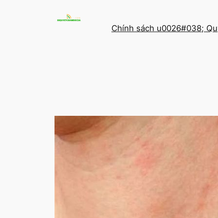
Chuyển
đến
Chính sách u0026#038; Qu
phần
nội
dung