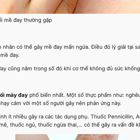
i mề đay thường gặp
hân có thể gây mề đay mẩn ngứa. Điều đó lý giải tại sa
 mề đay.
y cũng nằm trong số đó khi cơ thể không đủ sức khống c
ổi mày đay
phổ biến nhất. Một số thực phẩm như: nghêu,
 nhạy cảm với một số người gây nên phản ứng này.
nh ít nhiều gây ra các tác dụng phụ. Thuốc Pennicillin, As
mê, thuốc ngủ, thuốc ngừa thai,… có thể gây ra vấn đề k