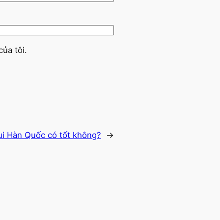
của tôi.
i Hàn Quốc có tốt không?
→