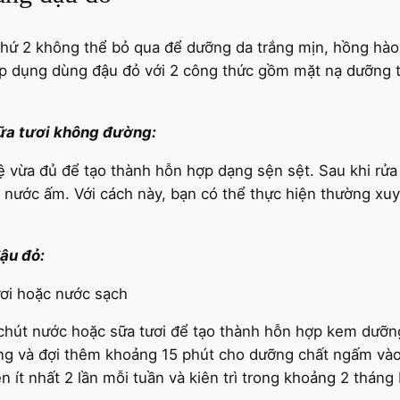
thứ 2 không thể bỏ qua để dưỡng da trắng mịn, hồng hào 
 áp dụng dùng đậu đỏ với 2 công thức gồm mặt nạ dưỡng t
ữa tươi không đường:
 lệ vừa đủ để tạo thành hỗn hợp dạng sện sệt. Sau khi rử
i nước ấm. Với cách này, bạn có thể thực hiện thường xu
ậu đỏ:
ươi hoặc nước sạch
 chút nước hoặc sữa tươi để tạo thành hỗn hợp kem dưỡn
ng và đợi thêm khoảng 15 phút cho dưỡng chất ngấm vào d
n ít nhất 2 lần mỗi tuần và kiên trì trong khoảng 2 tháng