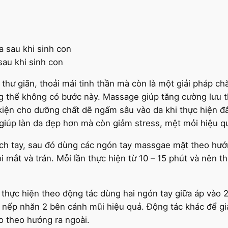
au khi sinh con
hư giãn, thoải mái tinh thần mà còn là một giải pháp chă
g thể không có bước này. Massage giúp tăng cường lưu t
kiện cho dưỡng chất dễ ngấm sâu vào da khi thực hiện đắ
iúp làn da đẹp hơn mà còn giảm stress, mệt mỏi hiệu q
h tay, sau đó dùng các ngón tay massgae mặt theo hướn
i mắt và trán. Mỗi lần thực hiện từ 10 – 15 phút và nên 
thực hiện theo động tác dùng hai ngón tay giữa áp vào 2 
bỏ nếp nhăn 2 bên cánh mũi hiệu quả. Động tác khác để g
o theo hướng ra ngoài.