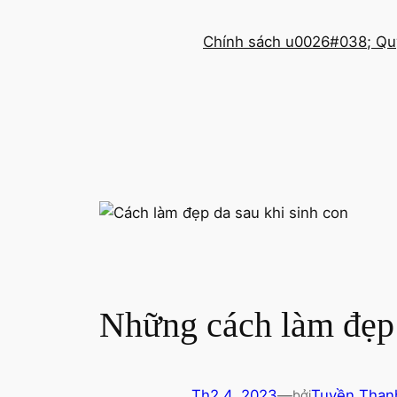
Chuyển
đến
Chính sách u0026#038; Qu
phần
nội
dung
Những cách làm đẹp 
Th2 4, 2023
—
Tuyền Than
bởi