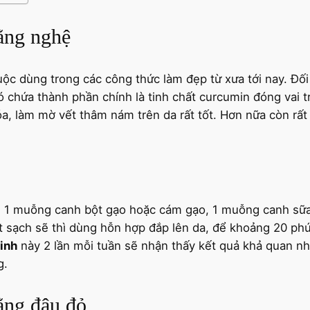
ằng nghệ
uộc dùng trong các công thức làm đẹp từ xưa tới nay. Đối
có chứa thành phần chính là tinh chất curcumin đóng vai 
óa, làm mờ vết thâm nám trên da rất tốt. Hơn nữa còn rất
 1 muỗng canh bột gạo hoặc cám gạo, 1 muỗng canh sữa t
t sạch sẽ thì dùng hỗn hợp đắp lên da, để khoảng 20 phút
inh
này 2 lần mỗi tuần sẽ nhận thấy kết quả khả quan 
g.
ằng đậu đỏ