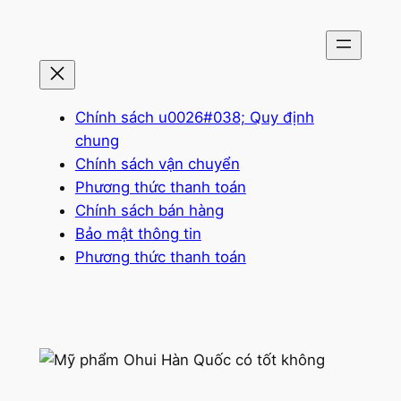
Chuyển
đến
phần
nội
dung
Chính sách u0026#038; Quy định
chung
Chính sách vận chuyển
Phương thức thanh toán
Chính sách bán hàng
Bảo mật thông tin
Phương thức thanh toán