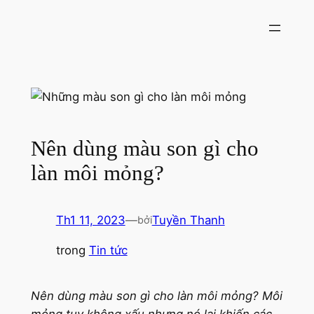
Chuyển
đến
phần
nội
dung
Nên dùng màu son gì cho
làn môi mỏng?
Th1 11, 2023
—
Tuyền Thanh
bởi
trong
Tin tức
Nên dùng màu son gì cho làn môi mỏng? Môi