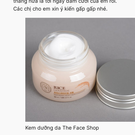
tháng nữa là tới ngày đám cưới của em rồi.
Các chị cho em xin ý kiến gấp gấp nhé.
Kem dưỡng da The Face Shop