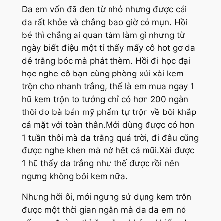
Da em vốn đã đen từ nhỏ nhưng được cái
da rất khỏe và chẳng bao giờ có mụn. Hồi
bé thì chẳng ai quan tâm làm gì nhưng từ
ngày biết điệu một tí thấy mấy cô hot gơ da
dẻ trắng bóc mà phát thèm. Hồi đi học đại
học nghe cô bạn cùng phòng xúi xài kem
trộn cho nhanh trắng, thế là em mua ngay 1
hũ kem trộn to tướng chỉ có hơn 200 ngàn
thôi do bà bán mỹ phẩm tự trộn về bôi khắp
cả mặt với toàn thân.Mới dùng được có hơn
1 tuần thôi mà da trắng quá trời, đi đâu cũng
được nghe khen mà nở hết cả mũi.Xài được
1 hũ thấy da trắng như thế được rồi nên
ngưng không bôi kem nữa.
Nhưng hỡi ôi, mới ngưng sử dụng kem trộn
được một thời gian ngắn mà da da em nó