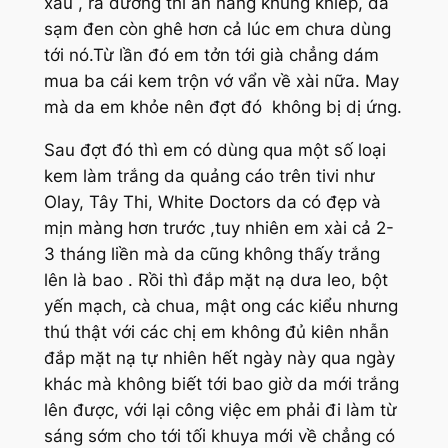
xấu , ra đường thì ăn nắng khủng khiếp, da
sạm đen còn ghê hơn cả lúc em chưa dùng
tới nó.Từ lần đó em tởn tới già chẳng dám
mua ba cái kem trộn vớ vẩn về xài nữa. May
mà da em khỏe nên đợt đó không bị dị ứng.
Sau đợt đó thì em có dùng qua một số loại
kem làm trắng da quảng cáo trên tivi như
Olay, Tây Thi, White Doctors da có đẹp và
mịn màng hơn trước ,tuy nhiên em xài cả 2-
3 tháng liền mà da cũng không thấy trắng
lên là bao . Rồi thì đắp mặt nạ dưa leo, bột
yến mạch, cà chua, mật ong các kiểu nhưng
thú thật với các chị em không đủ kiên nhẫn
đắp mặt nạ tự nhiên hết ngày này qua ngày
khác mà không biết tới bao giờ da mới trắng
lên được, với lại công việc em phải đi làm từ
sáng sớm cho tới tối khuya mới về chẳng có