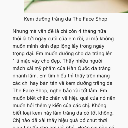
Kem dưỡng trắng da The Face Shop
Nhưng mà vấn đề là chỉ còn 4 tháng nữa
thôi là tới ngày cưới của em rồi, ai mà không
muốn mình xinh đẹp lộng lẫy trong ngày
trọng đại. Em muốn dưỡng cho da trắng lên
1 tí mặc váy cho đẹp. Thấy nhiều người
mách xài mỹ phẩm của Hàn Quốc da trắng
nhanh lắm. Em tìm hiểu thì thấy trên mạng
các chị hay bàn tán về kem dưỡng trắng da
The Face Shop, nghe bảo xài tốt lắm. Em
muốn biết chắc chắn về hiệu quả của nó nên
muốn hỏi thêm ý kiến của các chị. Không
biết loại kem này làm trắng da có tốt không.
Chị nào đã xài thấy hiệu quả bó chút thời
gian tư vấn cho em với nhé. Hoặc chị nào có