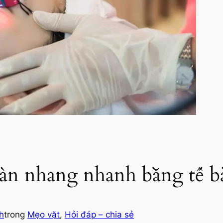
tàn nhang nhanh bằng tế b
h
trong
Mẹo vặt
, 
Hỏi đáp – chia sẻ