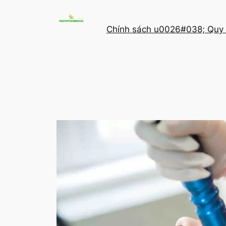
Chuyển
đến
Chính sách u0026#038; Quy 
phần
nội
dung