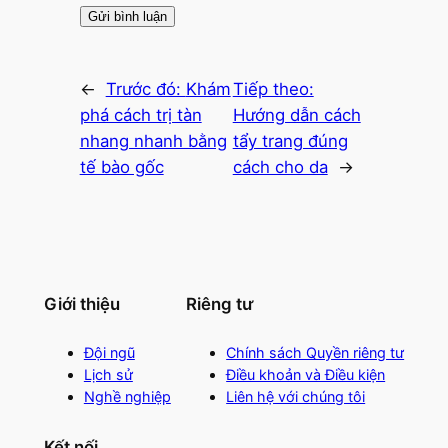
←
Trước đó:
Khám
Tiếp theo:
phá cách trị tàn
Hướng dẫn cách
nhang nhanh bằng
tẩy trang đúng
tế bào gốc
cách cho da
→
Giới thiệu
Riêng tư
Đội ngũ
Chính sách Quyền riêng tư
Lịch sử
Điều khoản và Điều kiện
Nghề nghiệp
Liên hệ với chúng tôi
Kết nối