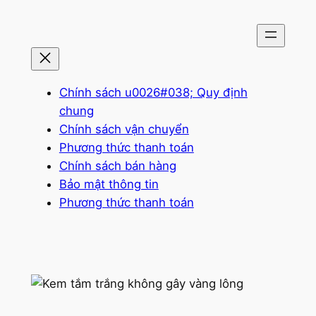
Chuyển
đến
phần
nội
dung
Chính sách u0026#038; Quy định
chung
Chính sách vận chuyển
Phương thức thanh toán
Chính sách bán hàng
Bảo mật thông tin
Phương thức thanh toán