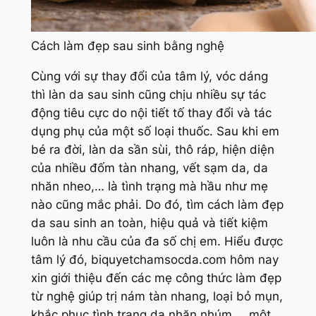
Cách làm đẹp sau sinh bằng nghệ
Cùng với sự thay đổi của tâm lý, vóc dáng
thì làn da sau sinh cũng chịu nhiều sự tác
động tiêu cực do nội tiết tố thay đổi và tác
dụng phụ của một số loại thuốc. Sau khi em
bé ra đời, làn da sần sùi, thô ráp, hiện diện
của nhiều đốm tàn nhang, vết sạm da, da
nhăn nheo,… là tình trạng mà hầu như mẹ
nào cũng mắc phải. Do đó, tìm cách làm đẹp
da sau sinh an toàn, hiệu quả và tiết kiệm
luôn là nhu cầu của đa số chị em. Hiểu được
tâm lý đó, biquyetchamsocda.com hôm nay
xin giới thiệu đến các mẹ công thức làm đẹp
từ nghệ giúp trị nám tàn nhang, loại bỏ mụn,
khắc phục tình trạng da nhăn nhúm,… một