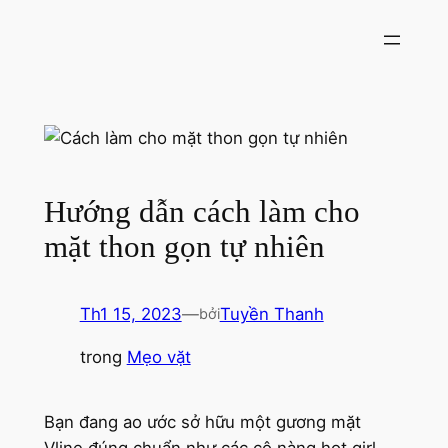
Chuyển
đến
phần
nội
dung
Hướng dẫn cách làm cho
mặt thon gọn tự nhiên
Th1 15, 2023
—
Tuyền Thanh
bởi
trong
Mẹo vặt
Bạn đang ao ước sở hữu một gương mặt