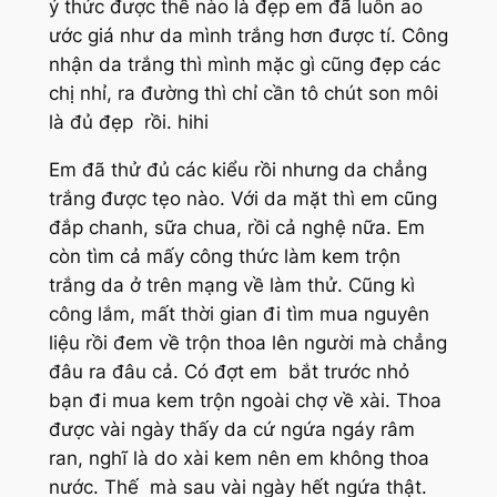
ý thức được thế nào là đẹp em đã luôn ao
ước giá như da mình trắng hơn được tí. Công
nhận da trắng thì mình mặc gì cũng đẹp các
chị nhỉ, ra đường thì chỉ cần tô chút son môi
là đủ đẹp rồi. hihi
Em đã thử đủ các kiểu rồi nhưng da chẳng
trắng được tẹo nào. Với da mặt thì em cũng
đắp chanh, sữa chua, rồi cả nghệ nữa. Em
còn tìm cả mấy công thức làm kem trộn
trắng da ở trên mạng về làm thử. Cũng kì
công lắm, mất thời gian đi tìm mua nguyên
liệu rồi đem về trộn thoa lên người mà chẳng
đâu ra đâu cả. Có đợt em bắt trước nhỏ
bạn đi mua kem trộn ngoài chợ về xài. Thoa
được vài ngày thấy da cứ ngứa ngáy râm
ran, nghĩ là do xài kem nên em không thoa
nước. Thế mà sau vài ngày hết ngứa thật.