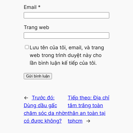
Email
*
Trang web
Lưu tên của tôi, email, và trang
web trong trình duyệt này cho
lần bình luận kế tiếp của tôi.
←
Trước đó:
Tiếp theo:
Địa chỉ
Dùng dầu gấc
tắm trắng toàn
chăm sóc da nhờn
thân an toàn tại
có được không?
tphcm
→