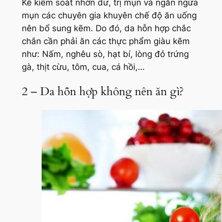
Kể kiểm soát nhờn dư, trị mụn và ngăn ngừa
mụn các chuyên gia khuyên chế độ ăn uống
nên bổ sung kẽm. Do đó, da hỗn hợp chắc
chắn cần phải ăn các thực phẩm giàu kẽm
như: Nấm, nghêu sò, hạt bí, lòng đỏ trứng
gà, thịt cừu, tôm, cua, cá hồi,…
2 – Da hỗn hợp không nên ăn gì?