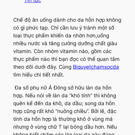
Tin tức
Chế độ ăn uống dành cho da hỗn hợp không
có gì phức tạp. Chỉ cần lưu ý tránh một số
loại thực phẩm khiến da nhờn hơn,uống
nhiều nước và tăng cường dưỡng chất giàu
vitamin. Còn nhóm vitamin nào, gồm các
thực phẩm nào thì bạn đọc có thể quan tâm
theo dõi dưới đây. Cùng
Biquyetchamsocda
tìm hiểu chi tiết nhất.
Đa số phụ nữ Á Đông sở hữu làn da hỗn
hợp. Nếu nói về làn da “khó tính” thì không
quên kể đến da khô, da dầu; song da hỗn
hợp cũng rất khó “nuông chiều”. Bởi lẽ, đặc
tính da hỗn hợp là thường khô ở vùng má
nhưng ở vùng chữ T lại bóng dầu hơn. Nếu
không biết chăm sóc làn loại da này đúng