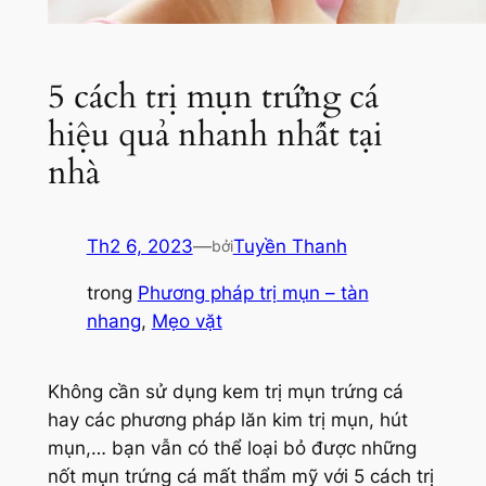
5 cách trị mụn trứng cá
hiệu quả nhanh nhất tại
nhà
Th2 6, 2023
—
Tuyền Thanh
bởi
trong
Phương pháp trị mụn – tàn
nhang
, 
Mẹo vặt
Không cần sử dụng kem trị mụn trứng cá
hay các phương pháp lăn kim trị mụn, hút
mụn,… bạn vẫn có thể loại bỏ được những
nốt mụn trứng cá mất thẩm mỹ với 5 cách trị