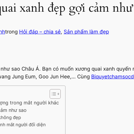
uai xanh đẹp gợi cảm như
nh
trong
Hỏi đáp – chia sẻ
, 
Sản phẩm làm đẹp
 như sao Châu Á. Bạn có muốn xương quai xanh quyến 
Hwang Jung Eum, Goo Jun Hee,… Cùng
Biquyetchamsoc
ượng trong mắt người khác
cảm như sao
 không đẹp
nh mắt người đối diện