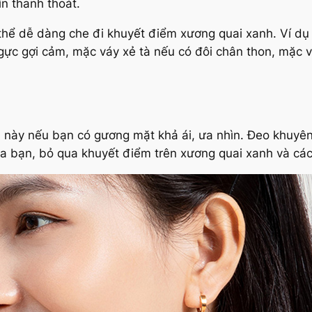
ìn thanh thoát.
ó thể dễ dàng che đi khuyết điểm xương quai xanh. Ví 
ực gợi cảm, mặc váy xẻ tà nếu có đôi chân thon, mặc 
 này nếu bạn có gương mặt khả ái, ưa nhìn. Đeo khuyên
a bạn, bỏ qua khuyết điểm trên xương quai xanh và cá