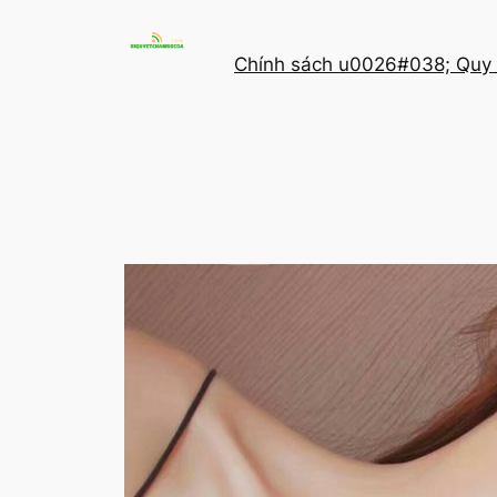
Chuyển
đến
Chính sách u0026#038; Quy 
phần
nội
dung