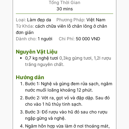
Tổng Thời Gian
30
mins
Loại:
Làm đẹp da
Phương Pháp:
Việt Nam
Từ Khóa:
cách chữa viên lỗ chân lông ở chân
đơn giản
Dành cho:
1
người
Chi Phí:
50 000 VND
Nguyên Vật Liệu
0,7
kg
nghệ tươi
0,3kg gừng tươi, 1,2l rượu
trắng nguyên chất.
Hướng dẫn
Bước 1: Nghệ và gừng đem rửa sạch, ngâm
nước muối loãng khoảng 12 phút.
Bước 2: Vớt ra, gọt vỏ và đập dập. Sau đó
cho vào 1 hũ thủy tinh sạch.
Bước 3: Đổ rượu vào hũ đó sau cho rượu
ngập gừng và nghệ.
Ngâm hỗn hợp vừa làm ở nơi thoáng mát,