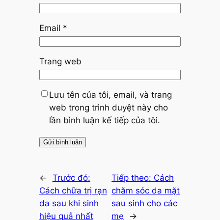
Email
*
Trang web
Lưu tên của tôi, email, và trang
web trong trình duyệt này cho
lần bình luận kế tiếp của tôi.
←
Trước đó:
Tiếp theo:
Cách
Cách chữa trị rạn
chăm sóc da mặt
da sau khi sinh
sau sinh cho các
hiệu quả nhất
mẹ
→