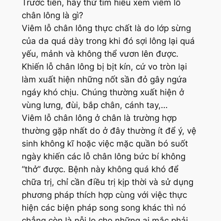
Trước tiên, hãy thử tìm hiểu xem viêm lỗ
chân lông là gì?
Viêm lỗ chân lông thực chất là do lớp sừng
của da quá dày trong khi đó sợi lông lại quá
yếu, mảnh và không thể vươn lên được.
Khiến lỗ chân lông bị bịt kín, cứ vo tròn lại
làm xuất hiện những nốt sần đỏ gây ngứa
ngáy khó chịu. Chúng thường xuất hiện ở
vùng lưng, đùi, bắp chân, cánh tay,…
Viêm lỗ chân lông ở chân là trường hợp
thường gặp nhất do ở đây thường ít để ý, vệ
sinh không kĩ hoặc việc mặc quần bó suốt
ngày khiến các lỗ chân lông bức bí không
“thở” được. Bệnh này không quá khó để
chữa trị, chỉ cần điều trị kịp thời và sử dụng
phương pháp thích hợp cùng với việc thực
hiện các biện pháp song song khác thì nó
chẳng còn là nỗi lo cho những ai mắc phải.