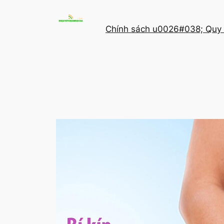
Chuyển
đến
Chính sách u0026#038; Quy 
phần
nội
dung