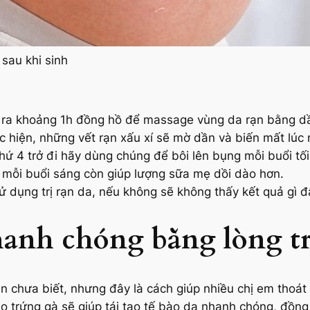
 sau khi sinh
 ra khoảng 1h đồng hồ để massage vùng da rạn bằng dầ
c hiện, những vết rạn xấu xí sẽ mờ dần và biến mất lúc 
hứ 4 trở đi hãy dùng chúng để bôi lên bụng mỗi buổi tối
 mỗi buổi sáng còn giúp lượng sữa mẹ dồi dào hơn.
dụng trị rạn da, nếu không sẽ không thấy kết quả gì đ
hanh chóng bằng lòng t
 chưa biết, nhưng đây là cách giúp nhiều chị em thoát
o trứng gà sẽ giúp tái tạo tế bào da nhanh chóng, đồng