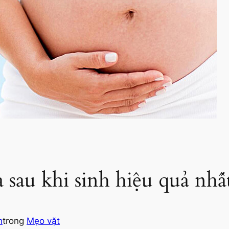
a sau khi sinh hiệu quả nhấ
h
trong
Mẹo vặt