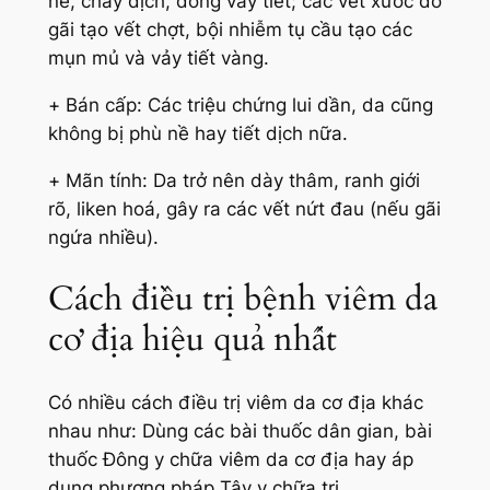
nề, chảy dịch, đóng vảy tiết; các vết xước do
gãi tạo vết chợt, bội nhiễm tụ cầu tạo các
mụn mủ và vảy tiết vàng.
+
Bán cấp:
Các triệu chứng lui dần, da cũng
không bị phù nề hay tiết dịch nữa.
+
Mãn tính:
Da trở nên dày thâm, ranh giới
rõ, liken hoá, gây ra các vết nứt đau (nếu gãi
ngứa nhiều).
Cách điều trị bệnh viêm da
cơ địa hiệu quả nhất
Có nhiều cách điều trị viêm da cơ địa khác
nhau như: Dùng các bài thuốc dân gian, bài
thuốc Đông y chữa viêm da cơ địa hay áp
dụng phương pháp Tây y chữa trị.