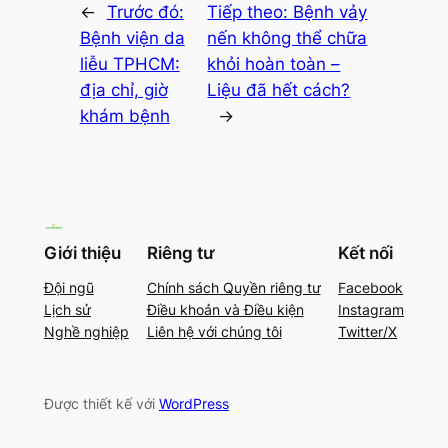
←
Trước đó:
Tiếp theo:
Bệnh vảy
Bệnh viện da
nến không thể chữa
liễu TPHCM:
khỏi hoàn toàn –
địa chỉ, giờ
Liệu đã hết cách?
khám bệnh
→
Giới thiệu
Riêng tư
Kết nối
Đội ngũ
Chính sách Quyền riêng tư
Facebook
Lịch sử
Điều khoản và Điều kiện
Instagram
Nghề nghiệp
Liên hệ với chúng tôi
Twitter/X
Được thiết kế với
WordPress