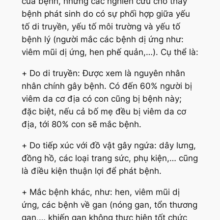
của bệnh, nhưng các nghiên cứu cho thấy
bệnh phát sinh do có sự phối hợp giữa yếu
tố di truyền, yếu tố môi trường và yếu tố
bệnh lý (người mắc các bệnh dị ứng như:
viêm mũi dị ứng, hen phế quản,…). Cụ thể là:
+
Do di truyền:
Được xem là nguyên nhân
nhân chính gây bệnh. Có đến 60% người bị
viêm da cơ địa có con cũng bị bệnh này;
đặc biệt, nếu cả bố mẹ đều bị viêm da cơ
địa, tới 80% con sẽ mắc bệnh.
+
Do tiếp xúc với đồ vật gây ngứa:
dây lưng,
đồng hồ, các loại trang sức, phụ kiện,… cũng
là điều kiện thuận lợi để phát bệnh.
+
Mắc bệnh khác, như:
hen, viêm mũi dị
ứng, các bệnh về gan (nóng gan, tổn thương
gan,… khiến gan không thực hiện tốt chức