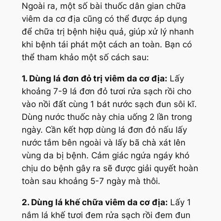
Ngoài ra, một số bài thuốc dân gian chữa
viêm da cơ địa cũng có thể được áp dụng
để chữa trị bệnh hiệu quả, giúp xử lý nhanh
khi bệnh tái phát một cách an toàn. Bạn có
thể tham khảo một số cách sau:
1. Dùng lá đơn đỏ trị viêm da cơ địa:
Lấy
khoảng 7-9 lá đơn đỏ tươi rửa sạch rồi cho
vào nồi đất cùng 1 bát nước sạch đun sôi kĩ.
Dùng nước thuốc này chia uống 2 lần trong
ngày. Cần kết hợp dùng lá đơn đỏ nấu lấy
nước tắm bên ngoài và lấy bã chà xát lên
vùng da bị bệnh. Cảm giác ngứa ngáy khó
chịu do bệnh gây ra sẽ được giải quyết hoàn
toàn sau khoảng 5-7 ngày mà thôi.
2. Dùng lá khế chữa viêm da cơ địa:
Lấy 1
nắm lá khế tươi đem rửa sạch rồi đem đun