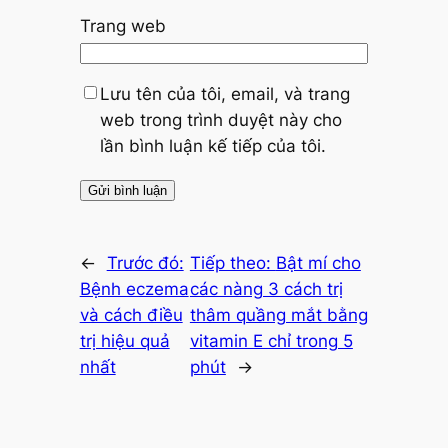
Trang web
Lưu tên của tôi, email, và trang
web trong trình duyệt này cho
lần bình luận kế tiếp của tôi.
←
Trước đó:
Tiếp theo:
Bật mí cho
Bệnh eczema
các nàng 3 cách trị
và cách điều
thâm quầng mắt bằng
trị hiệu quả
vitamin E chỉ trong 5
nhất
phút
→