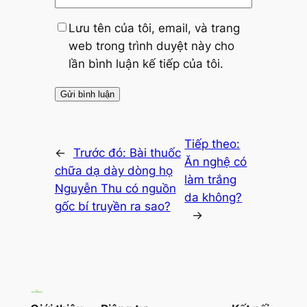
Lưu tên của tôi, email, và trang
web trong trình duyệt này cho
lần bình luận kế tiếp của tôi.
Tiếp theo:
←
Trước đó:
Bài thuốc
Ăn nghệ có
chữa dạ dày dòng họ
làm trắng
Nguyễn Thu có nguồn
da không?
gốc bí truyền ra sao?
→