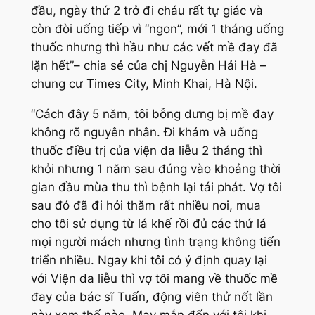
đầu, ngày thứ 2 trở đi cháu rất tự giác và
còn đòi uống tiếp vì “ngon”, mới 1 tháng uống
thuốc nhưng thì hầu như các vết mề đay đã
lặn hết”
– chia sẻ của chị Nguyễn Hải Hà –
chung cư Times City, Minh Khai, Hà Nội.
“Cách đây 5 năm, tôi bỗng dưng bị mề đay
không rõ nguyên nhân. Đi khám và uống
thuốc điều trị của viện da liễu 2 tháng thì
khỏi nhưng 1 năm sau đúng vào khoảng thời
gian đầu mùa thu thì bệnh lại tái phát. Vợ tôi
sau đó đã đi hỏi thăm rất nhiều nơi, mua
cho tôi sử dụng từ lá khế rồi đủ các thứ lá
mọi người mách nhưng tình trạng không tiến
triển nhiều. Ngay khi tôi có ý định quay lại
với Viện da liễu thì vợ tôi mang về thuốc mề
đay của bác sĩ Tuấn, động viên thử nốt lần
này xem thế nào. May mắn đến với tôi khi