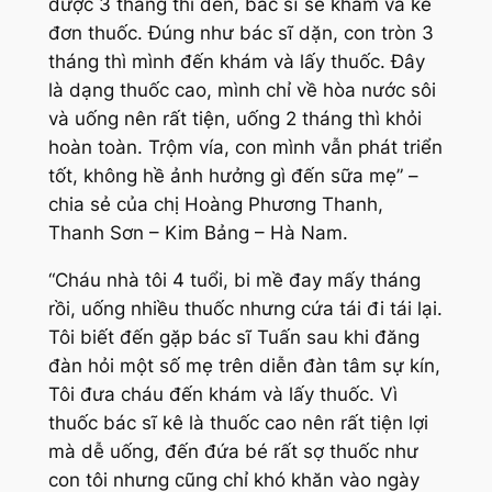
được 3 tháng thì đến, bác sĩ sẽ khám và kê
đơn thuốc. Đúng như bác sĩ dặn, con tròn 3
tháng thì mình đến khám và lấy thuốc. Đây
là dạng thuốc cao, mình chỉ về hòa nước sôi
và uống nên rất tiện, uống 2 tháng thì khỏi
hoàn toàn. Trộm vía, con mình vẫn phát triển
tốt, không hề ảnh hưởng gì đến sữa mẹ”
–
chia sẻ của chị Hoàng Phương Thanh,
Thanh Sơn – Kim Bảng – Hà Nam.
“Cháu nhà tôi 4 tuổi, bi mề đay mấy tháng
rồi, uống nhiều thuốc nhưng cứa tái đi tái lại.
Tôi biết đến gặp bác sĩ Tuấn sau khi đăng
đàn hỏi một số mẹ trên diễn đàn tâm sự kín,
Tôi đưa cháu đến khám và lấy thuốc. Vì
thuốc bác sĩ kê là thuốc cao nên rất tiện lợi
mà dễ uống, đến đứa bé rất sợ thuốc như
con tôi nhưng cũng chỉ khó khăn vào ngày