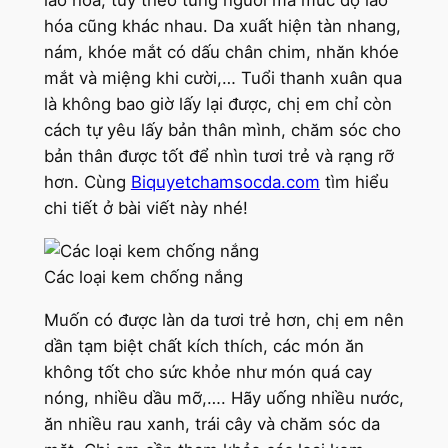
lão hóa, tùy theo từng người mà mức độ lão
hóa cũng khác nhau. Da xuất hiện tàn nhang,
nám, khóe mắt có dấu chân chim, nhăn khóe
mắt và miệng khi cười,… Tuổi thanh xuân qua
là không bao giờ lấy lại được, chị em chỉ còn
cách tự yêu lấy bản thân mình, chăm sóc cho
bản thân được tốt để nhìn tươi trẻ và rạng rỡ
hơn. Cùng
Biquyetchamsocda.com
tìm hiểu
chi tiết ở bài viết này nhé!
Các loại kem chống nắng
Muốn có được làn da tươi trẻ hơn, chị em nên
dần tạm biệt chất kích thích, các món ăn
không tốt cho sức khỏe như món quá cay
nóng, nhiều dầu mỡ,…. Hãy uống nhiều nước,
ăn nhiều rau xanh, trái cây và chăm sóc da