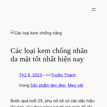
Chuyển
đến
phần
nội
dung
Các loại kem chống nhăn
da mặt tốt nhất hiện nay
Th2 6, 2023
—
Tuyền Thanh
bởi
trong
Sản phẩm làm đẹp
, 
Mẹo vặt
Bước qua tuổi 25, phụ nữ sẽ có các dấu hiệu