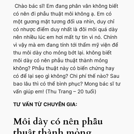
Chào bác sĩ! Em đang phân vân không biết
có nên đi phẫu thuật môi không ạ. Em có
một gương mặt tương đối ưa nhìn, duy chỉ
có nhược điểm duy nhất là đôi môi quá dày
nên nhiều lúc em hơi mất tự tin vì nó. Chính
vì vậy mà em đang tính tới thẩm mỹ viện để
thu môi dày cho mỏng bớt lại. không biết
môi dày có nên phẫu thuật thành mỏng
không? Phẫu thuật này có biến chứng hay
có để lại sẹo gì không? Chi phí thế nào? Sau
bao lâu thì có thể bình phục? Mong bác sĩ tư
vấn giúp em! (Thu Trang – 20 tuổi)
TƯ VẤN TỪ CHUYÊN GIA:
Môi dày có nên phẫu
thuật thành mỏng