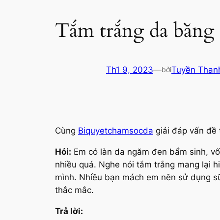
Tắm trắng da bằng 
Th1 9, 2023
—
Tuyền Than
bởi
Cùng
Biquyetchamsocda
giải đáp vấn đề 
Hỏi:
Em có làn da ngăm đen bẩm sinh, vốn
nhiều quá. Nghe nói tắm trắng mang lại h
mình. Nhiều bạn mách em nên sử dụng sữ
thắc mắc.
Trả lời: