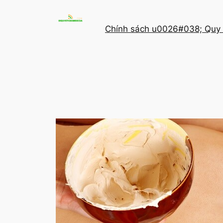
Chuyển
đến
Chính sách u0026#038; Quy 
phần
nội
dung