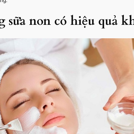
ng.
g sữa non có hiệu quả k