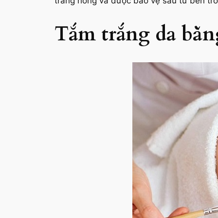
trắng hồng và được bảo vệ sâu từ bên tro
Tắm trắng da bằn