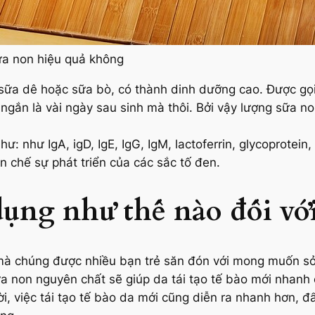
a non hiệu quả không
sữa dê hoặc sữa bò, có thành dinh dưỡng cao. Được gọ
n ngắn là vài ngày sau sinh mà thôi. Bởi vậy lượng sữa no
ư: như IgA, igD, IgE, IgG, IgM, lactoferrin, glycoprotei
n chế sự phát triển của các sắc tố đen.
ụng như thế nào đối với
 mà chúng được nhiều bạn trẻ săn đón với mong muốn s
non nguyên chất sẽ giúp da tái tạo tế bào mới nhanh c
i, việc tái tạo tế bào da mới cũng diễn ra nhanh hơn, đẩ