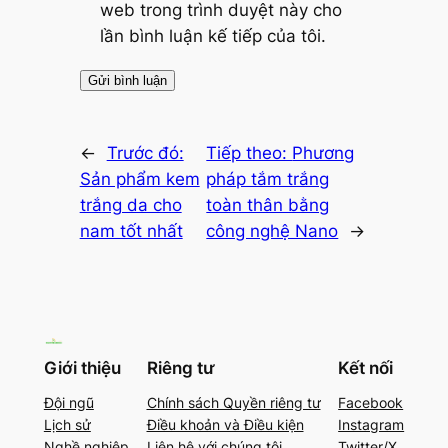
web trong trình duyệt này cho
lần bình luận kế tiếp của tôi.
←
Trước đó:
Tiếp theo:
Phương
Sản phẩm kem
pháp tắm trắng
trắng da cho
toàn thân bằng
nam tốt nhất
công nghệ Nano
→
Giới thiệu
Riêng tư
Kết nối
Đội ngũ
Chính sách Quyền riêng tư
Facebook
Lịch sử
Điều khoản và Điều kiện
Instagram
Nghề nghiệp
Liên hệ với chúng tôi
Twitter/X