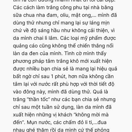
Các cách làm trắng công phu tại nhà bằng
sữa chua nha đam, oliu, mật ong,… mình đã
dùng thử nhưng chỉ mang lại sự láng mịn
chứ về độ sáng hầu như không cải thiện, vì
da mình chai lì lắm. Các loại mỹ phẩm được
quảng cáo cũng không thể chiến thắng nổi
làn da đen của mình. Tình cờ mình thấy
phương pháp tắm trắng khô mới xuất hiện
được nhiều bạn chia sẻ là mang lại hiệu quả
bất ngờ chỉ sau 1 phút, hơn nữa không cần
tắm lại với nước rất phù hợp với thời tiết độ
vào đông này, mình đã dùng thử. Quả là
trắng “thần tốc” như các bạn chia sẻ nhưng
chỉ sau một tuần sử dụng, làn da mình đã
xuất hiện những vị khách “không mời mà
đến”
. Mụn nước, các chấm đỏ li ti,…đua
nhau ghé thăm rồi da mình cứ thế phỏng