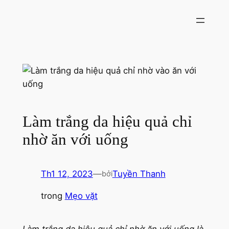
Chuyển
đến
phần
nội
dung
Làm trắng da hiệu quả chỉ
nhờ ăn với uống
Th1 12, 2023
—
Tuyền Thanh
bởi
trong
Mẹo vặt