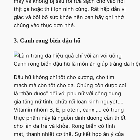
mẩy và không bị sâu rồi rửa sạch cho vào nồi
thịt gà hoặc thịt lợn ninh cùng. Rất hấp dẫn vị
giác và bồi bổ sức khỏe nên bạn hãy ghi nhớ
chúng vào thực đơn nhé.
3. Canh rong biển đậu hũ
Canh rong biển đậu hũ là món ăn giúp trắng da hiệu
Đậu hũ không chỉ tốt cho xương, cho tim
mạch mà còn tốt cho da. Chúng còn được coi
là “thần dược” đối với phụ nữ với công dụng
gia tăng nữ tính, chữa rối loạn kinh nguyệt,…
Vitamin nhóm B, E, protein, canxi,… có trong
thực phẩm này là nguồn dinh dưỡng cần thiết
cho làn da trẻ và khỏe. Rong biển có tính
mát, thanh nhiệt cơ thể. Sự kết hợp ăn ý của