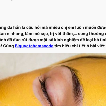
ng da hẳn là câu hỏi mà nhiều chị em luôn muốn đượ
ám tàn n nhang, làm mờ sẹo, trị vết thâm,… song thường
ình đã đúc rút được một số kinh nghiệm để loại bỏ tì
n! Cùng
Biquyetchamsocda
tìm hiểu chi tiết ở bài viế