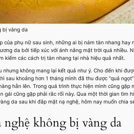
 bị vàng da
p của phụ nữ sau sinh, những ai bị nám tàn nhang hay
hương da bởi tiếp xúc với ánh nắng mặt trời quá nhiều. N
m kiếm các cách trị tàn nhang tại nhà hiệu quả nhất.
 nhưng không mang lại kết quả như ý. Cho đến khi được
thì sau khoảng hơn 1 tháng mình đã thu được
“quả ngọt”
àng hẳn lên. Trong quá trình thực hiện mình cũng gặp 
n gái cũng gặp phải rắc rối này. Qua một thời gian tìm 
 vàng da sau khi đắp mặt nạ nghệ, hôm nay muốn chia sẻ
ạ nghệ không bị vàng da