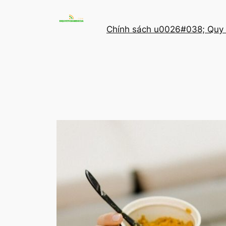
Chuyển
đến
Chính sách u0026#038; Quy 
phần
nội
dung