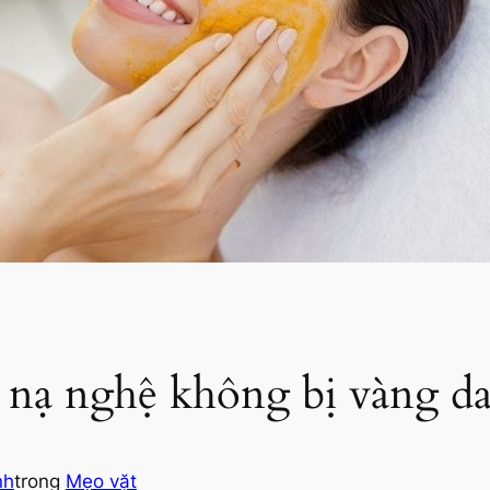
 nạ nghệ không bị vàng da
nh
trong
Mẹo vặt