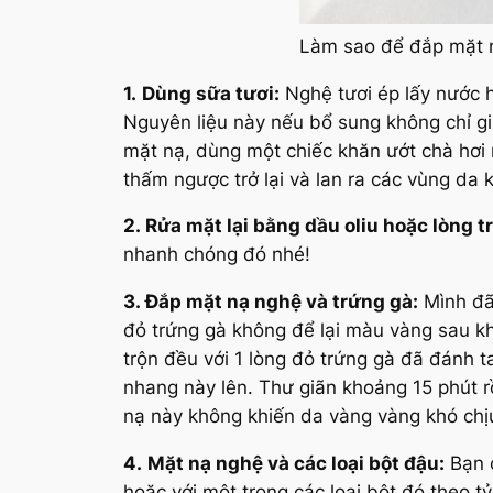
Làm sao để đắp mặt 
1.
Dùng sữa tươi:
Nghệ tươi ép lấy nước h
Nguyên liệu này nếu bổ sung không chỉ 
mặt nạ, dùng một chiếc khăn ướt chà hơi 
thấm ngược trở lại và lan ra các vùng da 
2.
Rửa mặt lại bằng dầu oliu hoặc lòng t
nhanh chóng đó nhé!
3.
Đắp mặt nạ nghệ và trứng gà:
Mình đã
đỏ trứng gà không để lại màu vàng sau kh
trộn đều với 1 lòng đỏ trứng gà đã đánh 
nhang này lên. Thư giãn khoảng 15 phút r
nạ này không khiến da vàng vàng khó chị
4.
Mặt nạ nghệ và các loại bột đậu:
Bạn 
hoặc với một trong các loại bột đó theo tỷ