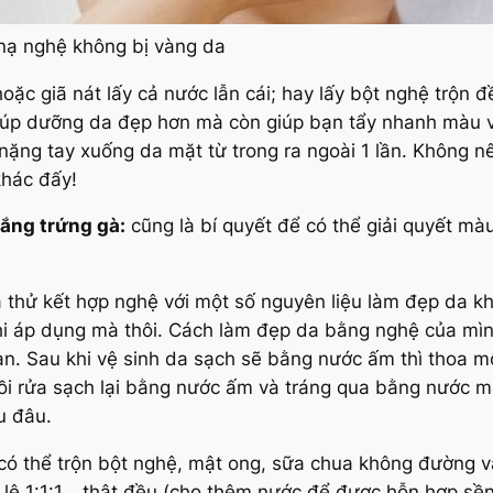
nạ nghệ không bị vàng da
oặc giã nát lấy cả nước lẫn cái; hay lấy bột nghệ trộn đ
giúp dưỡng da đẹp hơn mà còn giúp bạn tẩy nhanh màu 
nặng tay xuống da mặt từ trong ra ngoài 1 lần. Không nê
khác đấy!
rắng trứng gà:
cũng là bí quyết để có thể giải quyết m
 thử kết hợp nghệ với một số nguyên liệu làm đẹp da kh
i áp dụng mà thôi. Cách làm đẹp da bằng nghệ của mình 
tan. Sau khi vệ sinh da sạch sẽ bằng nước ấm thì thoa m
ồi rửa sạch lại bằng nước ấm và tráng qua bằng nước m
u đâu.
có thể trộn bột nghệ, mật ong, sữa chua không đường v
 lệ 1:1:1… thật đều
(cho thêm nước để được hỗn hợp sền