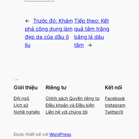
←
Trước đó:
Khám
Tiếp theo:
Kết
phá công dụng làm
quả tắm trắng
đẹp da của dầu ô
bằng lá dâu
liu
tằm
→
Giới thiệu
Riêng tư
Kết nối
Đội ngũ
Chính sách Quyền riêng tư
Facebook
Lịch sử
Điều khoản và Điều kiện
Instagram
Nghề nghiệp
Liên hệ với chúng tôi
Twitter/X
Được thiết kế với
WordPress