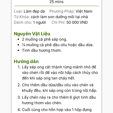
25
mins
Loại:
Làm đẹp da
Phương Pháp:
Việt Nam
Từ Khóa:
cách làm son dưỡng môi tại nhà
Dành cho:
1
người
Chi Phí:
50 000 VND
Nguyên Vật Liệu
2
muỗng cà phê sáp ong.
¼
muỗng cà phê dầu oliu hoặc dầu dừa.
Tinh dầu hương thơm.
Hướng dẫn
Lấy sáp ong cắt thành từng mảnh nhỏ để
vào chén rồi để vào nồi hấp cách thủy cho
đến khi sáp ong tan chảy hết.
Cho thêm dầu dừa/dầu oliu vào chén và
khuấy đều, khi sáp ong còn trong nồi hấp.
Lấy chén này ra cho thêm 6 giọt tinh dầu
hương thơm vào chén.
Cuối cùng cho hỗn hợp vào 1 hộp đựng