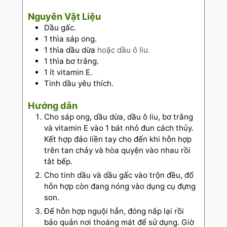
Nguyên Vật Liệu
Dầu gấc.
1
thìa sáp ong.
1
thìa dầu dừa
hoặc dầu ô liu.
1
thìa bơ trắng.
1
ít vitamin E.
Tinh dầu yêu thích.
Hướng dẫn
Cho sáp ong, dầu dừa, dầu ô liu, bơ trắng
và vitamin E vào 1 bát nhỏ đun cách thủy.
Kết hợp đảo liền tay cho đến khi hỗn hợp
trên tan chảy và hòa quyện vào nhau rồi
tắt bếp.
Cho tinh dầu và dầu gấc vào trộn đều, đổ
hỗn hợp còn đang nóng vào dụng cụ đựng
son.
Để hỗn hợp nguội hẳn, đóng nắp lại rồi
bảo quản nơi thoáng mát để sử dụng. Giờ