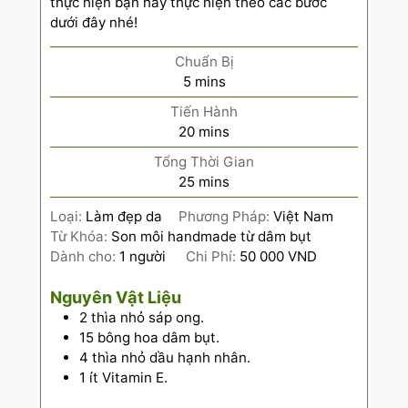
thực hiện bạn hãy thực hiện theo các bước
dưới đây nhé!
Chuẩn Bị
5
mins
Tiến Hành
20
mins
Tổng Thời Gian
25
mins
Loại:
Làm đẹp da
Phương Pháp:
Việt Nam
Từ Khóa:
Son môi handmade từ dâm bụt
Dành cho:
1
người
Chi Phí:
50 000 VND
Nguyên Vật Liệu
2
thìa nhỏ sáp ong.
15
bông hoa dâm bụt.
4
thìa nhỏ dầu hạnh nhân.
1
ít Vitamin E.