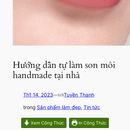
Hướng dẫn tự làm son môi
handmade tại nhà
Th1 14, 2023
—
Tuyền Thanh
bởi
trong
Sản phẩm làm đẹp
, 
Tin tức
Xem Công Thức
In Công Thức