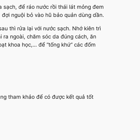
a sạch, để ráo nước rồi thái lát mỏng đem
, đợi nguội bỏ vào hũ bảo quản dùng dần.
u thì rửa lại với nước sạch. Nhớ kiên trì
i ra ngoài, chăm sóc da đúng cách, ăn
 hoạt khoa học,… để “tống khứ” các đốm
àng tham khảo để có được kết quả tốt