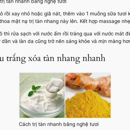
trị tàn nhanh bằng nghệ tươi
vỏ rồi xay nhỏ hoặc giã nát, thêm vào 1 muỗng sữa tươi
thoa mặt nạ trị tàn nhang này lên. Kết hợp massage nhẹ
 thì rửa sạch với nước ấm rồi tráng qua với nước mát để
 dần và làn da cũng trở nên sáng khỏe và mịn màng hơ
 trắng xóa tàn nhang nhanh
Cách trị tàn nhanh bằng nghệ tươi