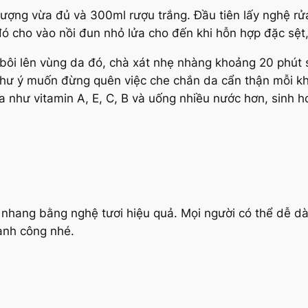
lượng vừa đủ và 300ml rượu trắng. Đầu tiên lấy nghệ rử
ó cho vào nồi đun nhỏ lửa cho đến khi hỗn hợp đặc sệt
 bôi lên vùng da đó, chà xát nhẹ nhàng khoảng 20 phút sa
như ý muốn đừng quên việc che chắn da cẩn thận mỗi kh
da như vitamin A, E, C, B và uống nhiều nước hơn, sinh
 nhang bằng nghệ tươi hiệu quả. Mọi người có thể dễ d
ành công nhé.