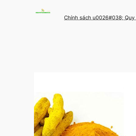
Chuyển
đến
Chính sách u0026#038; Quy 
phần
nội
dung