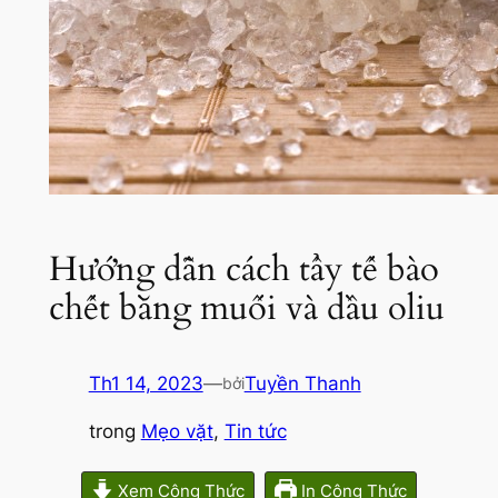
Hướng dẫn cách tẩy tế bào
chết bằng muối và dầu oliu
Th1 14, 2023
—
Tuyền Thanh
bởi
trong
Mẹo vặt
, 
Tin tức
Xem Công Thức
In Công Thức