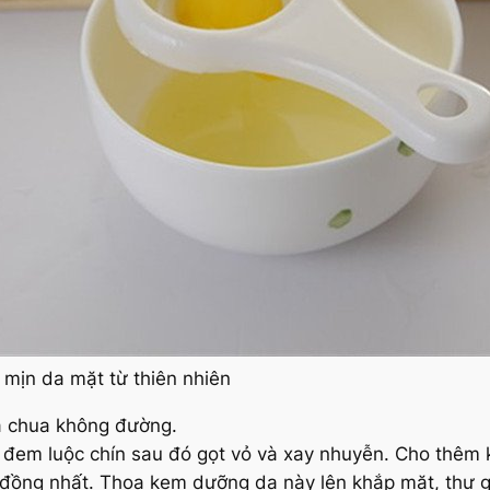
mịn da mặt từ thiên nhiên
a chua không đường.
, đem luộc chín sau đó gọt vỏ và xay nhuyễn. Cho thêm
đồng nhất. Thoa kem dưỡng da này lên khắp mặt, thư gi