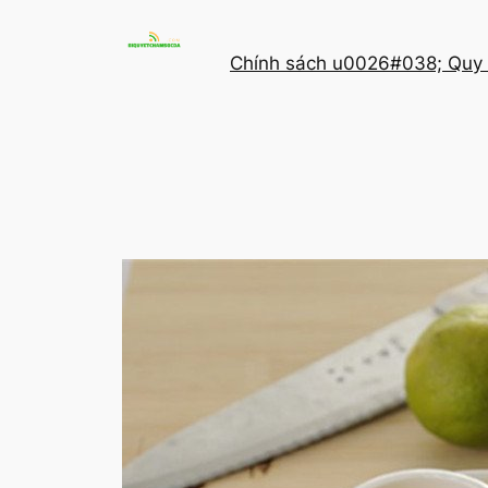
Chuyển
đến
Chính sách u0026#038; Quy 
phần
nội
dung