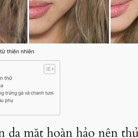
từ thiên nhiên
n thử
ua
ng trứng gà và chanh tươi
ậu phụ
n da mặt hoàn hảo nên th