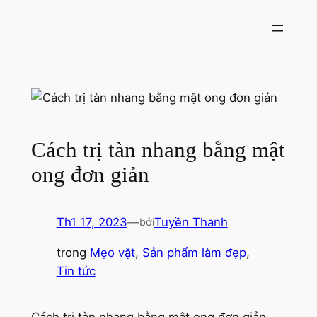
Chuyển
đến
phần
nội
dung
Cách trị tàn nhang bằng mật
ong đơn giản
Th1 17, 2023
—
Tuyền Thanh
bởi
trong
Mẹo vặt
, 
Sản phẩm làm đẹp
, 
Tin tức