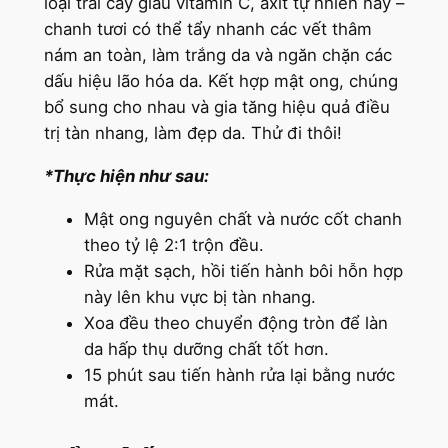
loại trái cây giàu vitamin C, axit tự nhiên này –
chanh tươi có thể tẩy nhanh các vết thâm
nám an toàn, làm trắng da và ngăn chặn các
dấu hiệu lão hóa da. Kết hợp mật ong, chúng
bổ sung cho nhau và gia tăng hiệu quả điều
trị tàn nhang, làm đẹp da. Thử đi thôi!
*Thực hiện như sau:
Mật ong nguyên chất và nước cốt chanh
theo tỷ lệ 2:1 trộn đều.
Rửa mặt sạch, hồi tiến hành bôi hỗn hợp
này lên khu vực bị tàn nhang.
Xoa đều theo chuyển động tròn để làn
da hấp thụ dưỡng chất tốt hơn.
15 phút sau tiến hành rửa lại bằng nước
mát.