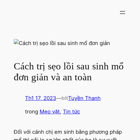
Chuyển
đến
phần
nội
dung
Cách trị sẹo lồi sau sinh mổ
đơn giản và an toàn
Th1 17, 2023
—
Tuyền Thanh
bởi
trong
Mẹo vặt
, 
Tin tức
Đối với cánh chị em sinh bằng phương pháp