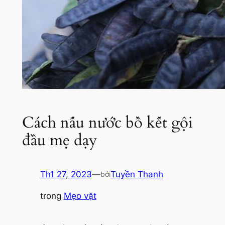
Cách nấu nước bồ kết gội
đầu mẹ dạy
Th1 27, 2023
—
Tuyền Thanh
bởi
trong
Mẹo vặt