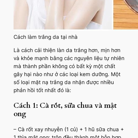
Cách làm trắng da tại nhà
Là cách cải thiện làn da trắng hơn, mịn hơn
và khỏe mạnh bằng các nguyên liệu tự nhiên
mà thành phần không có bất kỳ một chất
gây hại nào như ở các loại kem dưỡng. Một
số loại mặt nạ trắng da nhận được nhiều
phản hồi tốt nhất đó là:
Cách 1: Cà rốt, sữa chua và mật
ong
– Cà rốt xay nhuyễn (1 củ) + 1 hũ sữa chua +
1 thìa mật ong: trộn đều thành một hỗn hợp