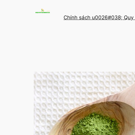
Chuyển
đến
Chính sách u0026#038; Quy 
phần
nội
dung