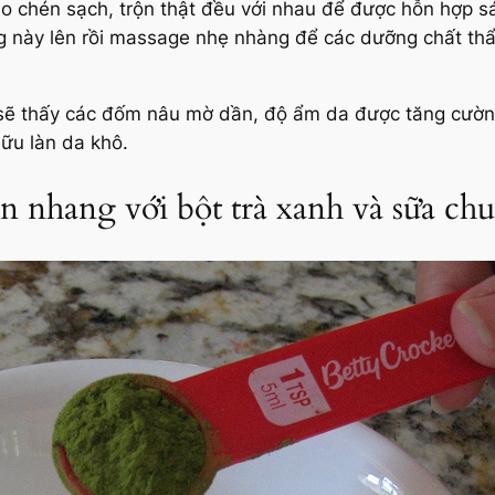
ào chén sạch, trộn thật đều với nhau để được hỗn hợp s
ng này lên rồi massage nhẹ nhàng để các dưỡng chất th
sẽ thấy các đốm nâu mờ dần, độ ẩm da được tăng cường
ữu làn da khô.
àn nhang với bột trà xanh và sữa ch