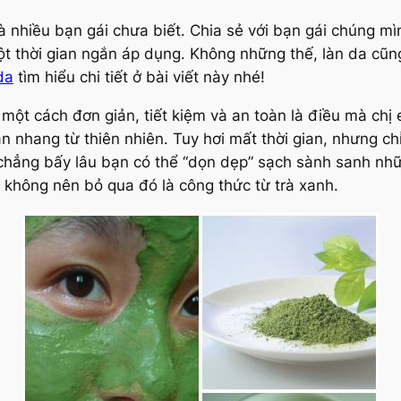
à nhiều bạn gái chưa biết. Chia sẻ với bạn gái chúng mì
t thời gian ngắn áp dụng. Không những thế, làn da cũng
da
tìm hiểu chi tiết ở bài viết này nhé!
ột cách đơn giản, tiết kiệm và an toàn là điều mà chị
 tàn nhang từ thiên nhiên. Tuy hơi mất thời gian, nhưng c
chẳng bấy lâu bạn có thể “dọn dẹp” sạch sành sanh nh
y không nên bỏ qua đó là công thức từ trà xanh.