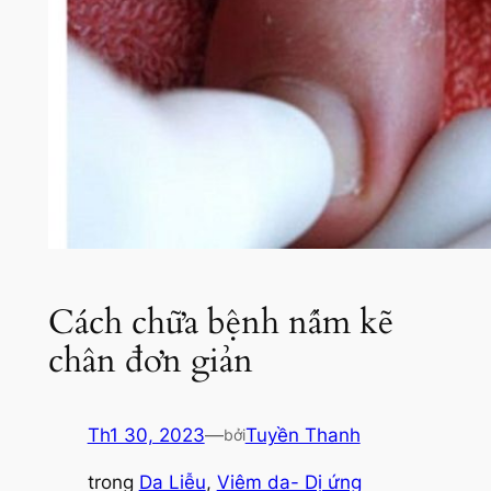
Cách chữa bệnh nấm kẽ
chân đơn giản
Th1 30, 2023
—
Tuyền Thanh
bởi
trong
Da Liễu
, 
Viêm da- Dị ứng