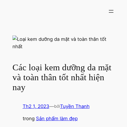
Chuyển
đến
phần
nội
dung
Các loại kem dưỡng da mặt
và toàn thân tốt nhất hiện
nay
Th2 1, 2023
—
Tuyền Thanh
bởi
trong
Sản phẩm làm đẹp