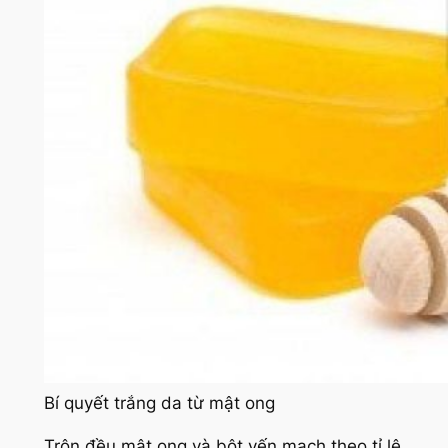
Bí quyết trắng da từ mật ong
Trộn đều mật ong và bột yến mạch theo tỉ lệ