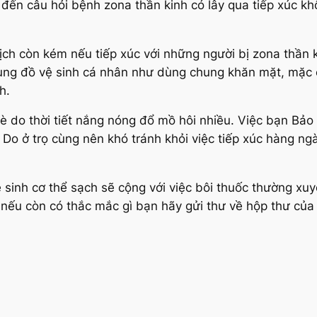
đến câu hỏi bệnh zona thần kinh có lây qua tiếp xúc khôn
h còn kém nếu tiếp xúc với những người bị zona thần kin
hung đồ vệ sinh cá nhân như dùng chung khăn mặt, mặc 
h.
è do thời tiết nắng nóng đổ mồ hôi nhiều. Việc bạn Bảo 
 Do ở trọ cùng nên khó tránh khỏi việc tiếp xúc hàng ng
ệ sinh cơ thể sạch sẽ cộng với việc bôi thuốc thường x
 nếu còn có thắc mắc gì bạn hãy gửi thư về hộp thư của