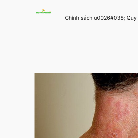
Chuyển
đến
Chính sách u0026#038; Quy 
phần
nội
dung