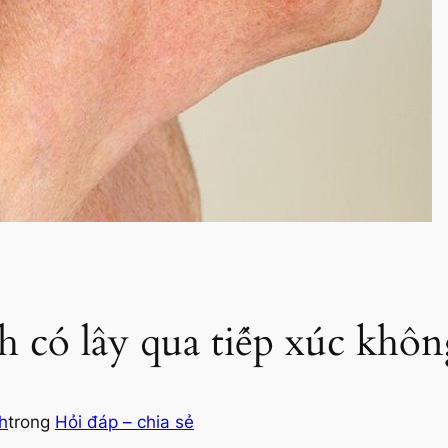
h có lây qua tiếp xúc khôn
h
trong
Hỏi đáp – chia sẻ