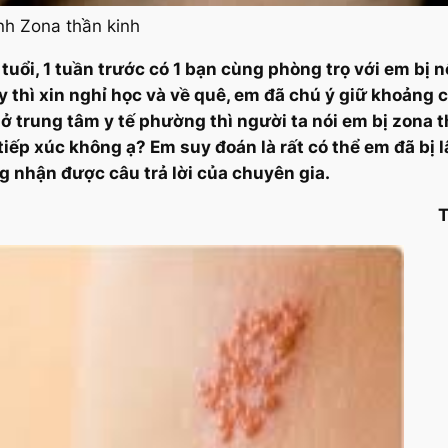
nh Zona thần kinh
tuổi, 1 tuần trước có 1 bạn cùng phòng trọ với em bị
 thì xin nghỉ học và về quê, em đã chú ý giữ khoản
trung tâm y tế phường thì người ta nói em bị zona thầ
 tiếp xúc không ạ? Em suy đoán là rất có thể em đã bị 
g nhận được câu trả lời của chuyên gia.
Trần Bảo ngọc – 19 t