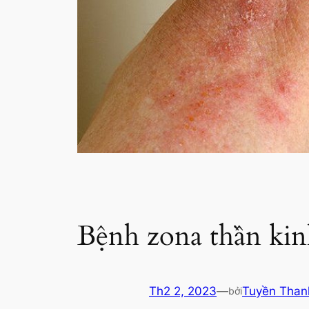
Bệnh zona thần kin
Th2 2, 2023
—
Tuyền Than
bởi